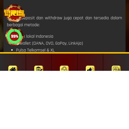
Proses deposit dan withdraw juga cepat dan tersedia dalam
berbagai metode:
Bank lokal Indonesia
E-wallet (DANA, OVO, GoPay, LinkAja)
Pulsa Telkomsel & XL
Copyright ©
jfgaming168
, All rights reserved.
Home
Daftar
Login
Promosi
Livechat