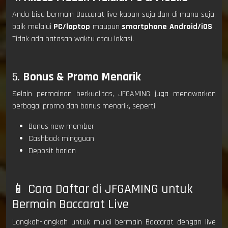
Anda bisa bermain Baccarat live kapan saja dan di mana saja,
baik melalui
PC/laptop
maupun
smartphone Android/iOS
.
Tidak ada batasan waktu atau lokasi.
5.
Bonus & Promo Menarik
Selain permainan berkualitas, JFGAMING juga menawarkan
berbagai promo dan bonus menarik, seperti:
Bonus new member
Cashback mingguan
Deposit harian
📱 Cara Daftar di JFGAMING untuk
Bermain Baccarat Live
Langkah-langkah untuk mulai bermain Baccarat dengan live