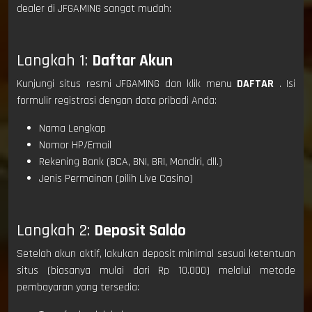
dealer di JFGAMING sangat mudah:
Langkah 1:
Daftar Akun
Kunjungi situs resmi JFGAMING dan klik menu
DAFTAR
. Isi
formulir registrasi dengan data pribadi Anda:
Nama Lengkap
Nomor HP/Email
Rekening Bank (BCA, BNI, BRI, Mandiri, dll.)
Jenis Permainan (pilih Live Casino)
Langkah 2:
Deposit Saldo
Setelah akun aktif, lakukan deposit minimal sesuai ketentuan
situs (biasanya mulai dari Rp 10.000) melalui metode
pembayaran yang tersedia: