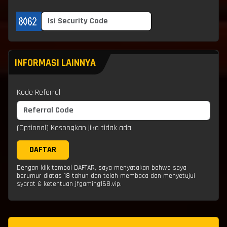
INFORMASI LAINNYA
Kode Referral
(Optional) Kosongkan jika tidak ada
DAFTAR
Dengan klik tombol DAFTAR, saya menyatakan bahwa saya
berumur diatas 18 tahun dan telah membaca dan menyetujui
syarat & ketentuan jfgaming168.vip.