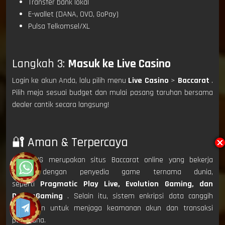
Transfer bank lokal
E-wallet (DANA, OVO, GoPay)
Pulsa Telkomsel/XL
Langkah 3:
Masuk ke Live Casino
Login ke akun Anda, lalu pilih menu
Live Casino
>
Baccarat
.
Pilih meja sesuai budget dan mulai pasang taruhan bersama
dealer cantik secara langsung!
🔐 Aman & Terpercaya
JFGAMING merupakan situs Baccarat online yang bekerja
sama dengan penyedia game ternama dunia,
seperti
Pragmatic Play Live, Evolution Gaming, dan
DreamGaming
. Selain itu, sistem enkripsi data canggih
digunakan untuk menjaga keamanan akun dan transaksi
pengguna.