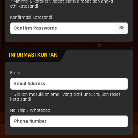
* Minimal 8 karakter, dapat berisi alfabet dan angka
cth: katasandi1
Konfirmasi Katasandi
INFORMASI KONTAK
Email
* Silakan masukkan email yang aktif untuk tujuan reset
kata sandi
No. Telp / Whatsapp