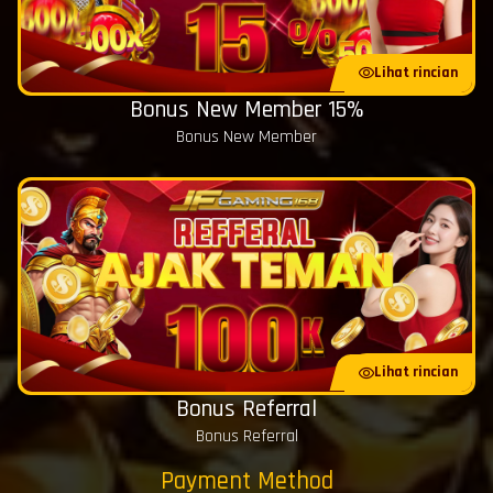
Lihat rincian
Bonus New Member 15%
Bonus New Member
Lihat rincian
Bonus Referral
Bonus Referral
Payment Method