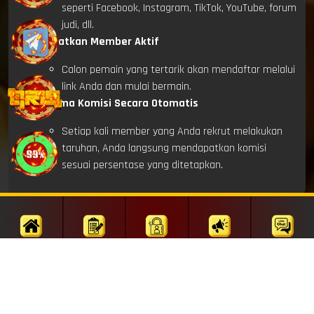
seperti Facebook, Instagram, TikTok, YouTube, forum
judi, dll.
Dapatkan Member Aktif
Calon pemain yang tertarik akan mendaftar melalui
link Anda dan mulai bermain.
Terima Komisi Secara Otomatis
Setiap kali member yang Anda rekrut melakukan
taruhan, Anda langsung mendapatkan komisi
sesuai persentase yang ditetapkan.
Copyright ©
jfgaming168
, All rights reserved.
Home
Daftar
Login
Promosi
Livechat