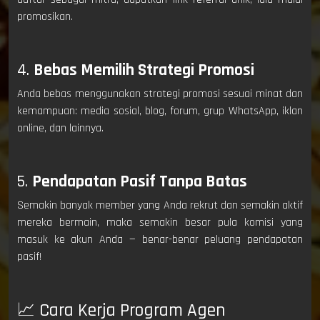
promosikan.
4.
Bebas Memilih Strategi Promosi
Anda bebas menggunakan strategi promosi sesuai minat dan
kemampuan: media sosial, blog, forum, grup WhatsApp, iklan
online, dan lainnya.
5.
Pendapatan Pasif Tanpa Batas
Semakin banyak member yang Anda rekrut dan semakin aktif
mereka bermain, maka semakin besar pula komisi yang
masuk ke akun Anda — benar-benar peluang pendapatan
pasif!
📈 Cara Kerja Program Agen