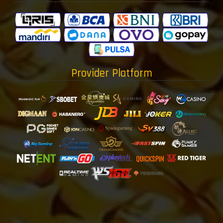
Provider Platform