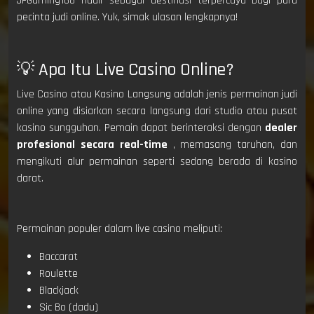
JFGaming168 hadir sebagai destinasi terpercaya bagi para
pecinta judi online. Yuk, simak ulasan lengkapnya!
💡 Apa Itu Live Casino Online?
Live Casino atau Kasino Langsung adalah jenis permainan judi
online yang disiarkan secara langsung dari studio atau pusat
kasino sungguhan. Pemain dapat berinteraksi dengan
dealer
profesional secara real-time
, memasang taruhan, dan
mengikuti alur permainan seperti sedang berada di kasino
darat.
Permainan populer dalam live casino meliputi:
Baccarat
Roulette
Blackjack
Sic Bo (dadu)