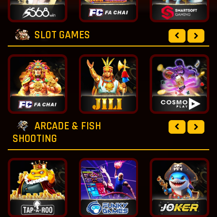
SLOT GAMES
ARCADE & FISH
SHOOTING