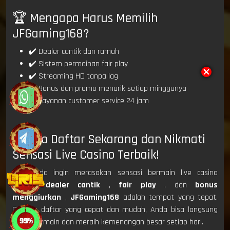
🏆 Mengapa Harus Memilih
JFGaming168?
✔️ Dealer cantik dan ramah
✔️ Sistem permainan fair play
✔️ Streaming HD tanpa lag
✔️ Bonus dan promo menarik setiap minggunya
✔️ Layanan customer service 24 jam
🚀 Ayo Daftar Sekarang dan Nikmati
Sensasi Live Casino Terbaik!
Jika Anda ingin merasakan sensasi bermain live casino
dengan
dealer cantik
,
fair play
, dan
bonus
menggiurkan
,
JFGaming168
adalah tempat yang tepat.
Dengan daftar yang cepat dan mudah, Anda bisa langsung
mulai bermain dan meraih kemenangan besar setiap hari.