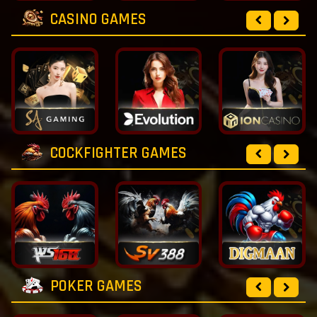
CASINO GAMES
COCKFIGHTER GAMES
POKER GAMES